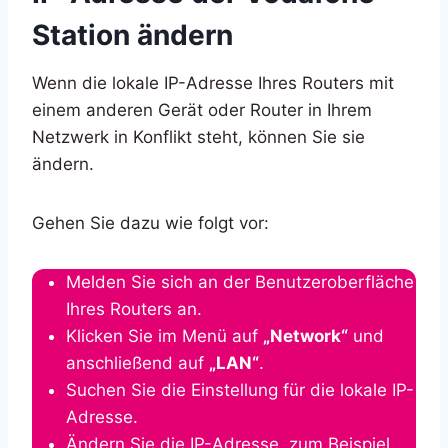
Station ändern
Wenn die lokale IP-Adresse Ihres Routers mit
einem anderen Gerät oder Router in Ihrem
Netzwerk in Konflikt steht, können Sie sie
ändern.
Gehen Sie dazu wie folgt vor:
Melden Sie sich an der Benutzeroberfläche
Ihres Routers an.
Klicken Sie im Menü auf
„Network“
und
anschließend auf
„LAN“
.
Suchen Sie die Einstellung für die lokale IP-
Adresse.
Ändern Sie die IP-Adresse, zum Beispiel