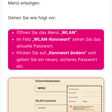
Menü erledigen.
Gehen Sie wie folgt vor:
Öffnen Sie das Menü
„WLAN“
.
Im Feld
„WLAN-Kennwort“
sehen Sie das
aktuelle Passwort.
Klicken Sie auf
„Kennwort ändern“
und
geben Sie ein neues, sicheres Passwort
ein.