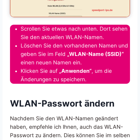
Scrollen Sie etwas nach unten. Dort sehen
Sie den aktuellen WLAN-Namen.
Löschen Sie den vorhandenen Namen und
geben Sie im Feld
„WLAN-Name (SSID)“
einen neuen Namen ein.
Klicken Sie auf
„Anwenden“
, um die
Änderungen zu speichern.
WLAN-Passwort ändern
Nachdem Sie den WLAN-Namen geändert
haben, empfehle ich Ihnen, auch das WLAN-
Passwort zu ändern. Dies können Sie im selben